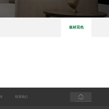
板材花色
持
联系我们