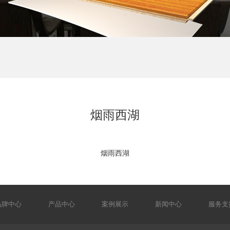
烟雨西湖
烟雨西湖
品牌中心
产品中心
案例展示
新闻中心
服务支